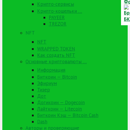
Крипто-сервисы
Крипто-кошельки …
PAYEER
TREZOR
NFT
NFT
WRAPPED TOKEN
Как создать NFT
Основные криптовалюты …
Информация
Биткоин — Bitcoin
Эфириум
Тизер
Дот
Догикоин — Dogecoin
Лайткоин — Litecoin
Биткоин Кэш — Bitcoin Cash
Dash
Авторы и проверяющие