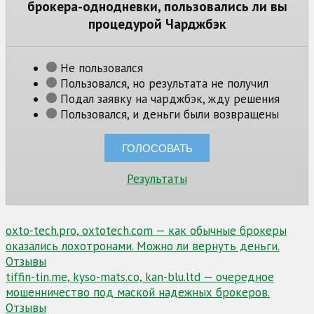
брокера-однодневки, пользовались ли вы
процедурой Чарджбэк
Не пользовался
Пользовался, но результата не получил
Подал заявку на чарджбэк, жду решения
Пользовался, и деньги были возвращены
Результаты
Навигация
oxto-tech.pro, oxtotech.com — как обычные брокеры
оказались лохотронами. Можно ли вернуть деньги.
по
Отзывы
записям
tiffin-tin.me, kyso-mats.co, kan-blu.ltd — очередное
мошенничество под маской надежных брокеров.
Отзывы