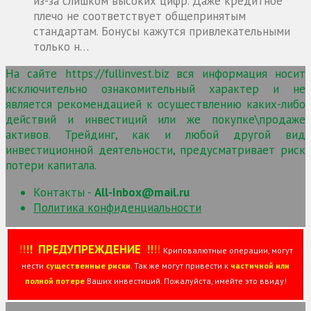
из-за слишком высоких цифр. Даже кредитное
плечо не соответствует общепринятым
стандартам. Бонусы кажутся привлекательными
только н…
На сайте https://fullinvest.biz вся информация носит
исключительно ознакомительный характер и не
является рекомендацией к осуществлению каких-либо
действий и инвестиций или же покупке\продаже
активов. Трейдинг, как и любой другой вид
инвестиционной деятельности, предусматривает риск
потери капитала.
Контакты -
All-Inbox@mail.ru
Политика конфиденциальности
!
!
!
!
ПРЕДУПРЕЖДЕНИЕ
!!
!
!
Криповалютные операции, могут
нести
существенные риски
. Так же могут привести к
частичной или
полной потере
Ваших инвестиций. Пожалуйста, имейте это ввиду!