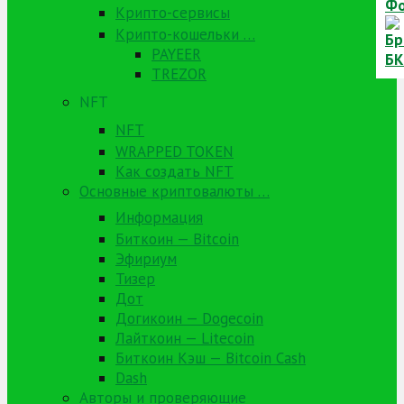
Крипто-сервисы
Крипто-кошельки …
PAYEER
TREZOR
NFT
NFT
WRAPPED TOKEN
Как создать NFT
Основные криптовалюты …
Информация
Биткоин — Bitcoin
Эфириум
Тизер
Дот
Догикоин — Dogecoin
Лайткоин — Litecoin
Биткоин Кэш — Bitcoin Cash
Dash
Авторы и проверяющие