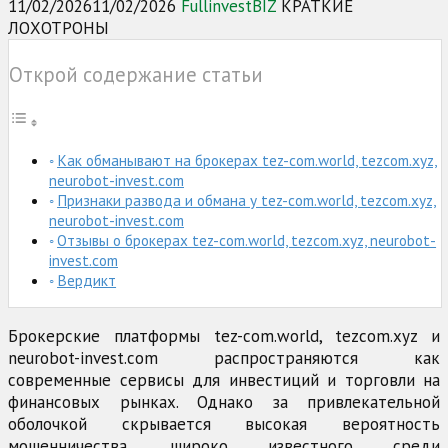
11/02/2026
11/02/2026
FullinvestBIZ
КРАТКИЕ
ЛОХОТРОНЫ
Открой содержание статьи
Как обманывают на брокерах tez-com.world, tezcom.xyz,
neurobot-invest.com
Признаки развода и обмана у tez-com.world, tezcom.xyz,
neurobot-invest.com
Отзывы о брокерах tez-com.world, tezcom.xyz, neurobot-
invest.com
Вердикт
Брокерские платформы tez-com.world, tezcom.xyz и
neurobot-invest.com распространяются как
современные сервисы для инвестиций и торговли на
финансовых рынках. Однако за привлекательной
оболочкой скрывается высокая вероятность
мошенничества, широко известного среди