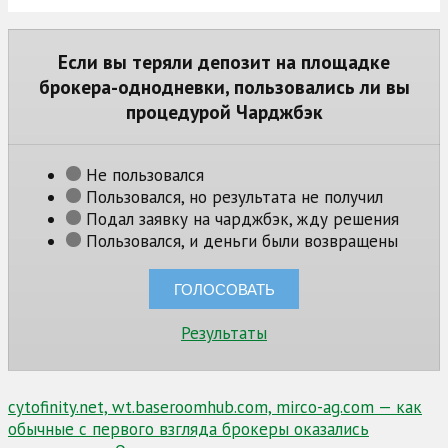
Если вы теряли депозит на площадке
брокера-однодневки, пользовались ли вы
процедурой Чарджбэк
Не пользовался
Пользовался, но результата не получил
Подал заявку на чарджбэк, жду решения
Пользовался, и деньги были возвращены
Результаты
Навигация
cytofinity.net, wt.baseroomhub.com, mirco-ag.com — как
обычные с первого взгляда брокеры оказались
по