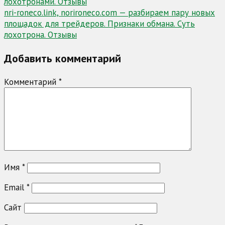
лохотронами. Отзывы
записям
nri-roneco.link, norironeco.com — разбираем пару новых
площадок для трейдеров. Признаки обмана. Суть
лохотрона. Отзывы
Добавить комментарий
Комментарий
*
Имя
*
Email
*
Сайт