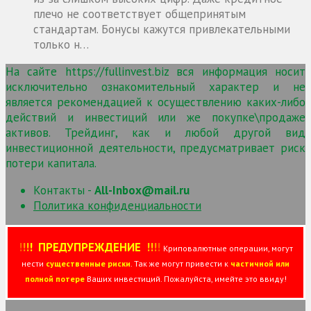
плечо не соответствует общепринятым
стандартам. Бонусы кажутся привлекательными
только н…
На сайте https://fullinvest.biz вся информация носит
исключительно ознакомительный характер и не
является рекомендацией к осуществлению каких-либо
действий и инвестиций или же покупке\продаже
активов. Трейдинг, как и любой другой вид
инвестиционной деятельности, предусматривает риск
потери капитала.
Контакты -
All-Inbox@mail.ru
Политика конфиденциальности
!
!
!
!
ПРЕДУПРЕЖДЕНИЕ
!!
!
!
Криповалютные операции, могут
нести
существенные риски
. Так же могут привести к
частичной или
полной потере
Ваших инвестиций. Пожалуйста, имейте это ввиду!