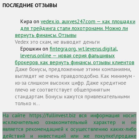
ПОСЛЕДНИЕ ОТЗЫВЫ
Кира
on
vedex.io, auxves247.com — как площадки
для трейдинга стали лохотронами. Можно ли
вернуть финансы. Отзывы
Vedex это скам, не выводит деньги
Ерошкин
on
fintegra.org, wt.leverus.digital,
leverus.online — новая серия фальшивых
брокеров. как вернуть финансы. отзывы клиентов
Даже бонусы, предложенные этими компаниями,
выглядят не очень правдоподобно. Как минимум -
из-за слишком высоких цифр. Даже кредитное
плечо не соответствует общепринятым
стандартам. Бонусы кажутся привлекательными
только н…
На сайте https://fullinvest.biz вся информация носит
исключительно ознакомительный характер и не
является рекомендацией к осуществлению каких-либо
действий и инвестиций или же покупке\продаже