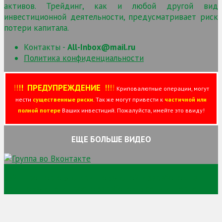
активов. Трейдинг, как и любой другой вид
инвестиционной деятельности, предусматривает риск
потери капитала.
Контакты -
All-Inbox@mail.ru
Политика конфиденциальности
!
!
!
!
ПРЕДУПРЕЖДЕНИЕ
!!
!
!
Криповалютные операции, могут
нести
существенные риски
. Так же могут привести к
частичной или
полной потере
Ваших инвестиций. Пожалуйста, имейте это ввиду!
ЕЩЕ БОЛЬШЕ ВИДЕО
Сайт про торговлю криптовалютой и заработок на
криптовалюте и просто заработок в сети интернет