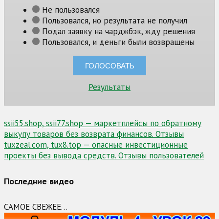
Не пользовался
Пользовался, но результата не получил
Подал заявку на чарджбэк, жду решения
Пользовался, и деньги были возвращены
Результаты
Навигация
ssii55.shop, ssii77.shop — маркетплейсы по обратному
выкупу товаров без возврата финансов. Отзывы
по
tuxzeal.com, tux8.top — опасные инвестиционные
записям
проекты без вывода средств. Отзывы пользователей
Последние видео
САМОЕ СВЕЖЕЕ…