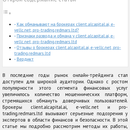
Как обманывают на брокерах client.alcapital.ai, e-
vellc.net, pro-trading.redmars.ltd?
Признаки развода и обмана у client.alcapital.ai, e-
vellc.net, pro-trading.redmars.ltd
Отзывы о брокерах client.alcapital.ai, e-vellc.net, pro-
trading.redmars.ltd
Вердикт
В последние годы рынок онлайн-трейдинга стал
доступен для широкой аудитории. Однако с ростом
популярности этого сегмента финансовых услуг
увеличилось количество мошеннических платформ,
стремящихся обмануть доверчивых пользователей.
Брокеры client.alcapital.ai, e-vellc.net и pro-
trading.redmars.ltd вызывают серьезные подозрения у
экспертов в области финансов и безопасности. В этой
статье мы подробно рассмотрим методы их работы,