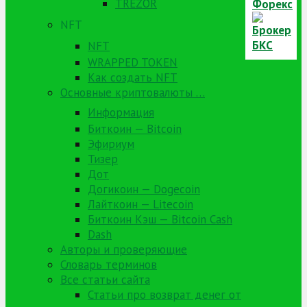
TREZOR
NFT
NFT
WRAPPED TOKEN
Как создать NFT
Основные криптовалюты …
Информация
Биткоин — Bitcoin
Эфириум
Тизер
Дот
Догикоин — Dogecoin
Лайткоин — Litecoin
Биткоин Кэш — Bitcoin Cash
Dash
Авторы и проверяющие
Словарь терминов
Все статьи сайта
Статьи про возврат денег от