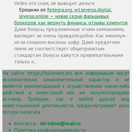
Vedex это скам, не выводит деньги
Ерошкин
on
fintegra.org, wt.leverus.digital,
leverus.online — новая серия фальшивых
брокеров. как вернуть финансы. отзывы клиентов
Даже бонусы, предложенные этими компаниями,
выглядят не очень правдоподобно. Как минимум -
из-за слишком высоких цифр. Даже кредитное
плечо не соответствует общепринятым
стандартам. Бонусы кажутся привлекательными
только н…
На сайте https://fullinvest.biz вся информация носит
исключительно ознакомительный характер и не
является рекомендацией к осуществлению каких-либо
действий и инвестиций или же покупке\продаже
активов. Трейдинг, как и любой другой вид
инвестиционной деятельности, предусматривает риск
потери капитала.
Контакты -
All-Inbox@mail.ru
Политика конфиденциальности