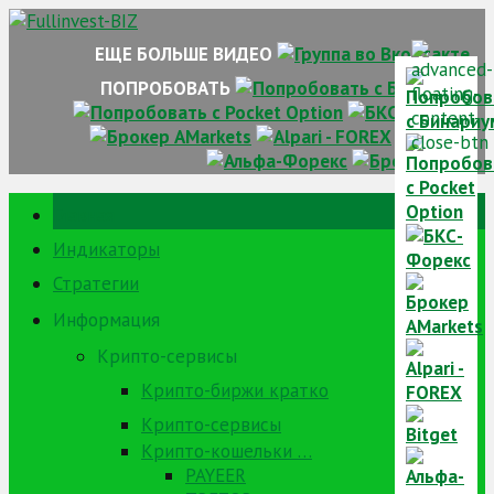
Skip
to
ЕЩЕ БОЛЬШЕ ВИДЕО
content
ПОПРОБОВАТЬ
Главная
Индикаторы
Стратегии
Информация
Крипто-сервисы
Крипто-биржи кратко
Крипто-сервисы
Крипто-кошельки …
PAYEER