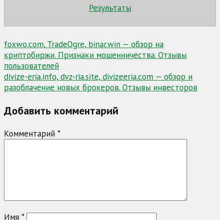
Результаты
Навигация
foxwo.com, TradeOgre, binar.win — обзор на
криптобиржи. Признаки мошенничества. Отзывы
по
пользователей
записям
divize-eria.info, dvz-ria.site, divizeeria.com — обзор и
разоблачение новых брокеров. Отзывы инвесторов
Добавить комментарий
Комментарий
*
Имя
*