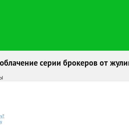
— разоблачение серии брокеров от жу
НЫ
xy?
xy