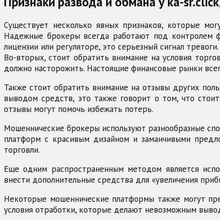
Признаки развода и обмана у ka-sr.click, 
Существует несколько явных признаков, которые могу
Надежные брокеры всегда работают под контролем ф
лицензии или регуляторе, это серьезный сигнал тревоги.
Во-вторых, стоит обратить внимание на условия торго
должно насторожить. Настоящие финансовые рынки всег
Также стоит обратить внимание на отзывы других поль
выводом средств, это также говорит о том, что стои
отзывы могут помочь избежать потерь.
Мошеннические брокеры используют разнообразные спос
платформ с красивым дизайном и заманчивыми предло
торговли.
Еще одним распространенным методом является испол
внести дополнительные средства для «увеличения прибы
Некоторые мошеннические платформы также могут пред
условия отработки, которые делают невозможным вывод