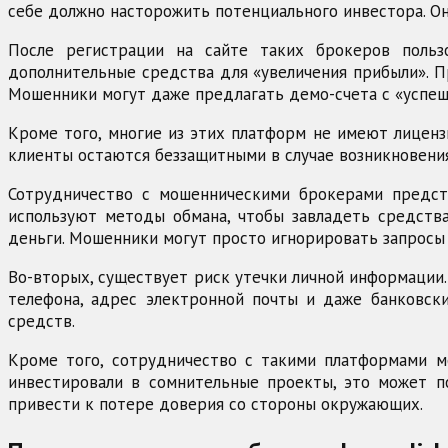
себе должно насторожить потенциального инвестора. Он
После регистрации на сайте таких брокеров польз
дополнительные средства для «увеличения прибыли». П
Мошенники могут даже предлагать демо-счета с «успеш
Кроме того, многие из этих платформ не имеют лицензи
клиенты остаются беззащитными в случае возникновени
Сотрудничество с мошенническими брокерами предста
используют методы обмана, чтобы завладеть средства
деньги. Мошенники могут просто игнорировать запросы
Во-вторых, существует риск утечки личной информации.
телефона, адрес электронной почты и даже банковск
средств.
Кроме того, сотрудничество с такими платформами мо
инвестировали в сомнительные проекты, это может п
привести к потере доверия со стороны окружающих.