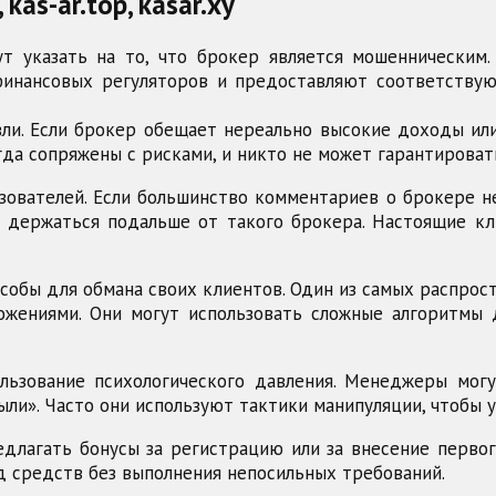
kas-ar.top, kasar.xy
т указать на то, что брокер является мошенническим. 
инансовых регуляторов и предоставляют соответствую
вли. Если брокер обещает нереально высокие доходы ил
да сопряжены с рисками, и никто не может гарантироват
зователей. Если большинство комментариев о брокере н
т держаться подальше от такого брокера. Настоящие кл
обы для обмана своих клиентов. Один из самых распро
жениями. Они могут использовать сложные алгоритмы 
ьзование психологического давления. Менеджеры могу
ли». Часто они используют тактики манипуляции, чтобы 
лагать бонусы за регистрацию или за внесение первог
 средств без выполнения непосильных требований.