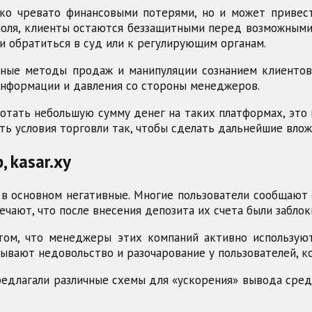
ко чревато финансовыми потерями, но и может привес
оля, клиенты остаются беззащитными перед возможными 
и обратиться в суд или к регулирующим органам.
вные методы продаж и манипуляции сознанием клиентов
информации и давления со стороны менеджеров.
ботать небольшую сумму денег на таких платформах, это
ть условия торговли так, чтобы сделать дальнейшие вло
, kasar.xy
r.xy» в основном негативные. Многие пользователи сообща
ают, что после внесения депозита их счета были заблок
ом, что менеджеры этих компаний активно используют 
ывают недовольство и разочарование у пользователей, к
едлагали различные схемы для «ускорения» вывода средс