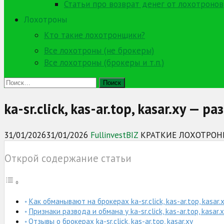
Статьи про возврат денег от лохотронов
Лохотроны
Кто такие лохотронщики?
Все лохотроны (не брокеры)
Все лохотроны (брокеры и т.п.)
Найти:
ka-sr.click, kas-ar.top, kasar.xy 
31/01/2026
31/01/2026
FullinvestBIZ
КРАТКИЕ ЛОХОТРО
Открой содержание статьи
Как обманывают на брокерах ka-sr.click, kas-ar.top, kasar.
Признаки развода и обмана у ka-sr.click, kas-ar.top, kasar.
Отзывы о брокерах ka-sr.click, kas-ar.top, kasar.xy