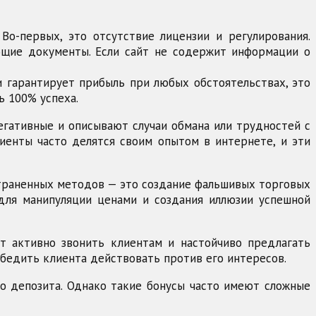
Во-первых, это отсутствие лицензии и регулирования.
щие документы. Если сайт не содержит информации о
и гарантирует прибыль при любых обстоятельствах, это
ь 100% успеха.
егативные и описывают случаи обмана или трудностей с
иенты часто делятся своим опытом в интернете, и эти
страненных методов — это создание фальшивых торговых
для манипуляции ценами и создания иллюзии успешной
т активно звонить клиентам и настойчиво предлагать
убедить клиента действовать против его интересов.
о депозита. Однако такие бонусы часто имеют сложные