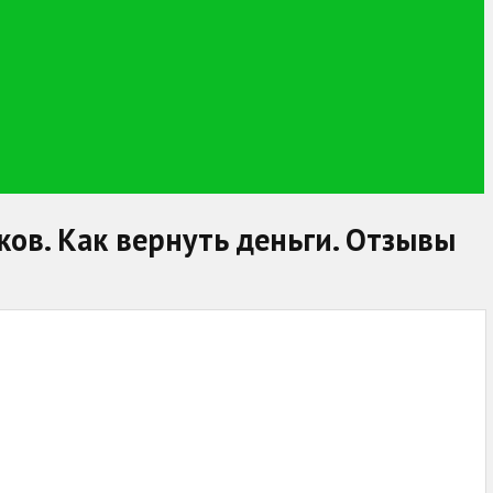
ликов. Как вернуть деньги. Отзывы