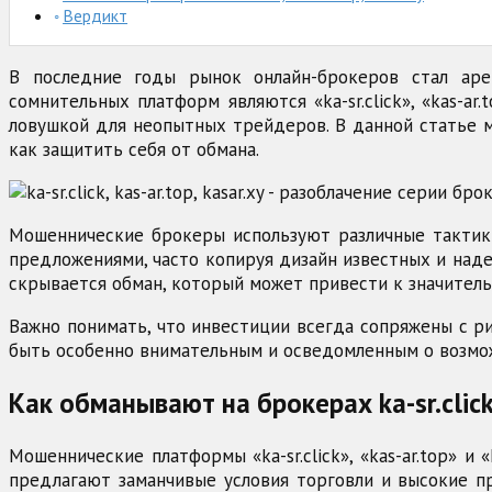
Вердикт
В последние годы рынок онлайн-брокеров стал аре
сомнительных платформ являются «ka-sr.click», «kas-a
ловушкой для неопытных трейдеров. В данной статье 
как защитить себя от обмана.
Мошеннические брокеры используют различные тактики
предложениями, часто копируя дизайн известных и наде
скрывается обман, который может привести к значител
Важно понимать, что инвестиции всегда сопряжены с р
быть особенно внимательным и осведомленным о возмож
Как обманывают на брокерах ka-sr.click, 
Мошеннические платформы «ka-sr.click», «kas-ar.top» и
предлагают заманчивые условия торговли и высокие п