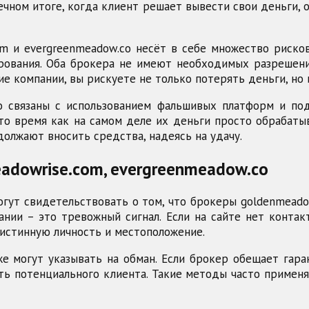
ечном итоге, когда клиент решает вывести свои деньги, 
om и evergreenmeadow.co несёт в себе множество риско
ирования. Оба брокера не имеют необходимых разрешен
ие компании, вы рискуете не только потерять деньги, но
о связаны с использованием фальшивых платформ и под
 то время как на самом деле их деньги просто обрабат
должают вносить средства, надеясь на удачу.
adowrise.com, evergreenmeadow.co
гут свидетельствовать о том, что брокеры goldenmeado
нии – это тревожный сигнал. Если на сайте нет конта
истинную личность и местоположение.
е могут указывать на обман. Если брокер обещает гар
ть потенциального клиента. Такие методы часто применя