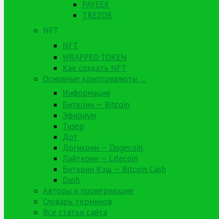
PAYEER
TREZOR
NFT
NFT
WRAPPED TOKEN
Как создать NFT
Основные криптовалюты …
Информация
Биткоин — Bitcoin
Эфириум
Тизер
Дот
Догикоин — Dogecoin
Лайткоин — Litecoin
Биткоин Кэш — Bitcoin Cash
Dash
Авторы и проверяющие
Словарь терминов
Все статьи сайта