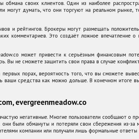
 обмана своих клиентов. Один из наиболее распрост
и могут думать, что они торгуют на реальном рынке, т
вов и рейтингов. Брокеры могут размещать положитель
аких комментариев. Это создаёт ложное впечатление о
eadow.co может привести к серьёзным финансовым поте
ь. Вы не сможете защитить свои права в случае конфлик
а первых порах, вероятность того, что вы сможете выве
ь ваши средства как можно дольше. В конечном итоге вы
com, evergreenmeadow.co
зачастую негативные. Многие пользователи сообщают о п
 они были обмануты и потеряли свои сбережения из-за
вителями компании или получали лишь формальные ответы 