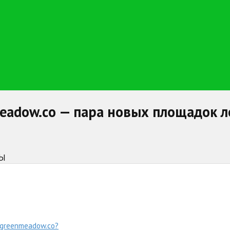
eadow.co — пара новых площадок л
НЫ
rgreenmeadow.co?