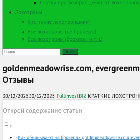
Статьи про возврат денег от лохотронов
Лохотроны
Кто такие лохотронщики?
Все лохотроны (не брокеры)
Все лохотроны (брокеры и т.п.)
Найти:
goldenmeadowrise.com, evergreenm
Отзывы
30/12/2025
30/12/2025
FullinvestBIZ
КРАТКИЕ ЛОХОТРО
Открой содержание статьи
Как обманывают на брокерах goldenmeadowrise.com, eve