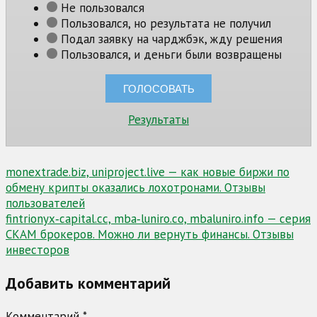
Не пользовался
Пользовался, но результата не получил
Подал заявку на чарджбэк, жду решения
Пользовался, и деньги были возвращены
Результаты
Навигация
monextrade.biz, uniproject.live — как новые биржи по
обмену крипты оказались лохотронами. Отзывы
по
пользователей
записям
fintrionyx‑capital.cc, mba‑luniro.co, mbaluniro.info — серия
СКАМ брокеров. Можно ли вернуть финансы. Отзывы
инвесторов
Добавить комментарий
Комментарий
*