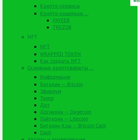
Крипто-сервисы
Крипто-кошельки …
PAYEER
TREZOR
NFT
NFT
WRAPPED TOKEN
Как создать NFT
Основные криптовалюты …
Информация
Биткоин — Bitcoin
Эфириум
Тизер
Дот
Догикоин — Dogecoin
Лайткоин — Litecoin
Биткоин Кэш — Bitcoin Cash
Dash
Авторы и проверяющие