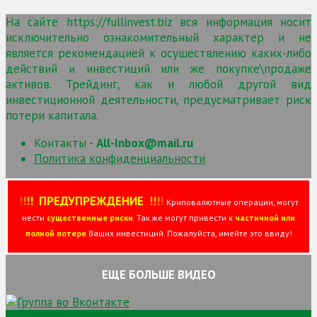
На сайте https://fullinvest.biz вся информация носит
исключительно ознакомительный характер и не
является рекомендацией к осуществлению каких-либо
действий и инвестиций или же покупке\продаже
активов. Трейдинг, как и любой другой вид
инвестиционной деятельности, предусматривает риск
потери капитала.
Контакты -
All-Inbox@mail.ru
Политика конфиденциальности
!
!
!
!
ПРЕДУПРЕЖДЕНИЕ
!!
!
!
Криповалютные операции, могут
нести
существенные риски
. Так же могут привести к
частичной или
полной потере
Ваших инвестиций. Пожалуйста, имейте это ввиду!
ЕЩЕ БОЛЬШЕ ВИДЕО