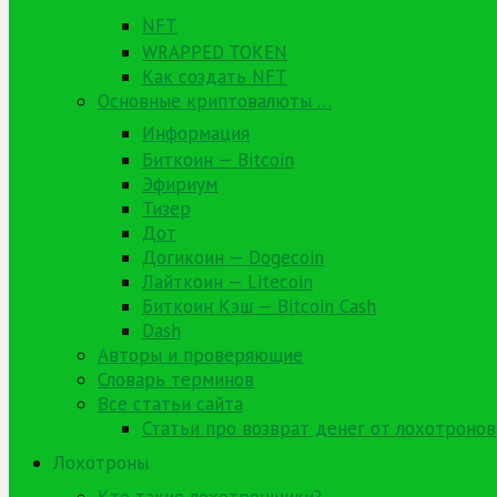
NFT
WRAPPED TOKEN
Как создать NFT
Основные криптовалюты …
Информация
Биткоин — Bitcoin
Эфириум
Тизер
Дот
Догикоин — Dogecoin
Лайткоин — Litecoin
Биткоин Кэш — Bitcoin Cash
Dash
Авторы и проверяющие
Словарь терминов
Все статьи сайта
Статьи про возврат денег от лохотронов
Лохотроны