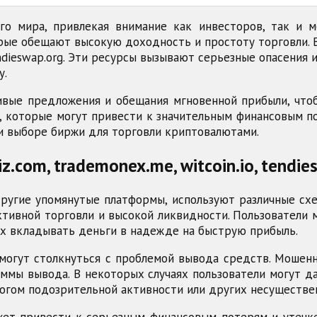
о мира, привлекая внимание как инвесторов, так и 
рые обещают высокую доходность и простоту торговли.
tendieswap.org. Эти ресурсы вызывают серьезные опасения
у.
вые предложения и обещания мгновенной прибыли, что
 которые могут привести к значительным финансовым п
и выборе биржи для торговли криптовалютами.
.com, trademonex.me, witcoin.io, tendie
другие упомянутые платформы, используют различные схе
ктивной торговли и высокой ликвидности. Пользователи 
их вкладывать деньги в надежде на быструю прибыль.
могут столкнуться с проблемой вывода средств. Мошен
ммы вывода. В некоторых случаях пользователи могут д
логом подозрительной активности или других несуществе
т привести к серьезным финансовым потерям и утечке