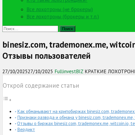
Кто такие лохотронщики?
Все лохотроны (не брокеры)
Все лохотроны (брокеры и т.п.)
Найти:
binesiz.com, trademonex.me, witco
Отзывы пользователей
27/10/2025
27/10/2025
FullinvestBIZ
КРАТКИЕ ЛОХОТРО
Открой содержание статьи
Как обманывают на крипобиржах binesiz.com, trademonex.me
Признаки развода и обмана у binesiz.com, trademonex.me, w
Отзывы о биржах binesiz.com, trademonex.me, witcoin.io, t
Вердикт