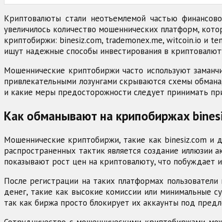
Криптовалюты стали неотъемлемой частью финансовог
увеличилось количество мошеннических платформ, кото
криптобиржи: binesiz.com, trademonex.me, witcoin.io и 
ищут надежные способы инвестирования в криптовалют
Мошеннические криптобиржи часто используют заманчи
привлекательными лозунгами скрываются схемы обмана,
и какие меры предосторожности следует принимать пр
Как обманывают на крипобиржах binesiz
Мошеннические криптобиржи, такие как binesiz.com и 
распространенных тактик является создание иллюзии а
показывают рост цен на криптовалюту, что побуждает 
После регистрации на таких платформах пользователи 
денег, такие как высокие комиссии или минимальные су
так как биржа просто блокирует их аккаунты под пред
Сотрудничество с мошенническими криптобиржами може