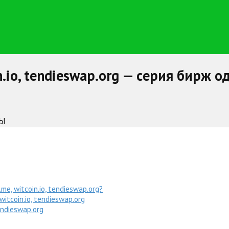
in.io, tendieswap.org — серия бирж 
НЫ
, witcoin.io, tendieswap.org?
itcoin.io, tendieswap.org
endieswap.org