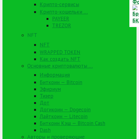
Крипто-сервисы
Крипто-кошельки …
PAYEER
TREZOR
NFT
NFT
WRAPPED TOKEN
Как создать NFT
Основные криптовалюты …
Информация
Биткоин — Bitcoin
Эфириум
Тизер
Дот
Догикоин — Dogecoin
Лайткоин — Litecoin
Биткоин Кэш — Bitcoin Cash
Dash
Авторы и проверяющие