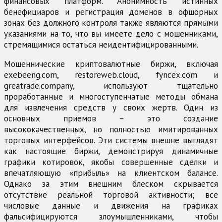
финансовых платформ. Анонимность истинных
бенефициаров и регистрация доменов в офшорных
зонах без должного контроля также являются прямыми
указаниями на то, что вы имеете дело с мошенниками,
стремящимися остаться неидентифицированными.
Мошеннические криптовалютные биржи, включая
exebeeng.com, restoreweb.cloud, fyncex.com и
greatrade.company, используют тщательно
проработанные и многоступенчатые методы обмана
для извлечения средств у своих жертв. Один из
основных приемов – это создание
высококачественных, но полностью имитированных
торговых интерфейсов. Эти системы внешне выглядят
как настоящие биржи, демонстрируя динамичные
графики котировок, якобы совершенные сделки и
впечатляющую «прибыль» на клиентском балансе.
Однако за этим внешним блеском скрывается
отсутствие реальной торговой активности; все
числовые данные и движения на графиках
фальсифицируются злоумышленниками, чтобы