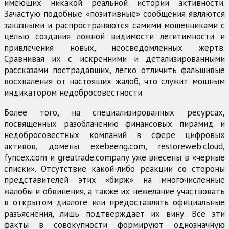
имеющих никакой реальной истории активности.
Зачастую подобные «позитивные» сообщения являются
заказными и распространяются самими мошенниками с
целью создания ложной видимости легитимности и
привлечения новых, неосведомленных жертв.
Сравнивая их с искренними и детализированными
рассказами пострадавших, легко отличить фальшивые
восхваления от настоящих жалоб, что служит мощным
индикатором недобросовестности.
Более того, на специализированных ресурсах,
посвященных разоблачению финансовых пирамид и
недобросовестных компаний в сфере цифровых
активов, домены exebeeng.com, restoreweb.cloud,
fyncex.com и greatrade.company уже внесены в «черные
списки». Отсутствие какой-либо реакции со стороны
представителей этих «бирж» на многочисленные
жалобы и обвинения, а также их нежелание участвовать
в открытом диалоге или предоставлять официальные
разъяснения, лишь подтверждает их вину. Все эти
факты в совокупности формируют однозначную